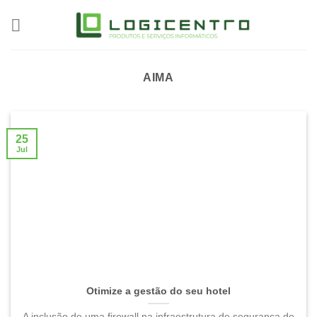
Skip
to
content
AIMA
25
Jul
Otimize a gestão do seu hotel
A inclusão de uma firewall na infraestrutura de segurança de