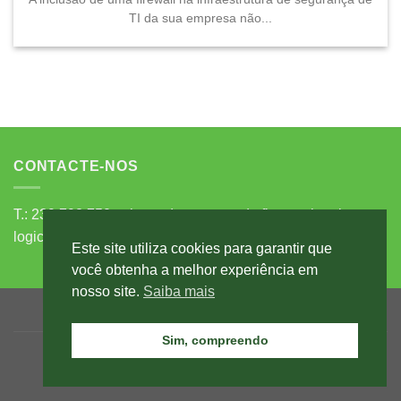
TI da sua empresa não...
CONTACTE-NOS
T.: 239 792 750 - chamada para a rede fixa nacional
logicentro@logicentro.pt
comercial@logicentro.pt
Este site utiliza cookies para garantir que
você obtenha a melhor experiência em
nosso site.
Saiba mais
POLÍTICA DE PRIVACIDADE
LIVRO DE RECLAMAÇÕES
CONTACTOS
Sim, compreendo
Copyright 2026 ©
Logicentro
powered by
ZIP Design