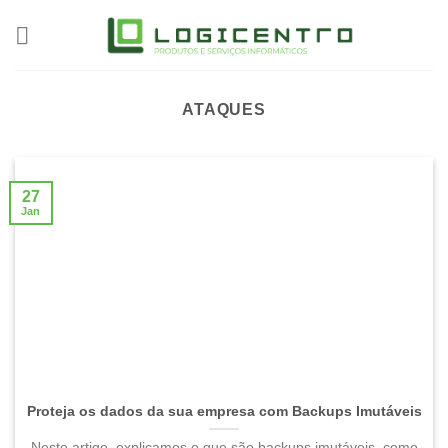
Skip
to
content
ATAQUES
27
Jan
Proteja os dados da sua empresa com Backups Imutáveis
Neste artigo, explicamos o que são backups imutáveis, como