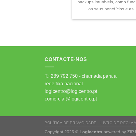
backups imutáveis, como func
os seus benefícios e as..
CONTACTE-NOS
T.: 239 792 750 - chamada para a
rede fixa nacional
logicentro@logicentro.pt
comercial@logicentro.pt
POLÍTICA DE PRIVACIDADE
LIVRO DE RECLA
Copyright 2026 ©
Logicentro
powered by
ZIP 