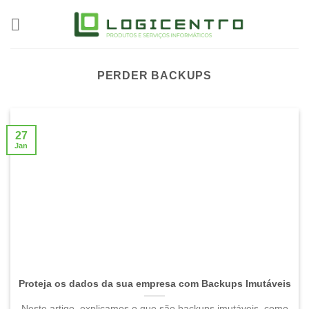
Skip
to
content
PERDER BACKUPS
27
Jan
Proteja os dados da sua empresa com Backups Imutáveis
Neste artigo, explicamos o que são backups imutáveis, como