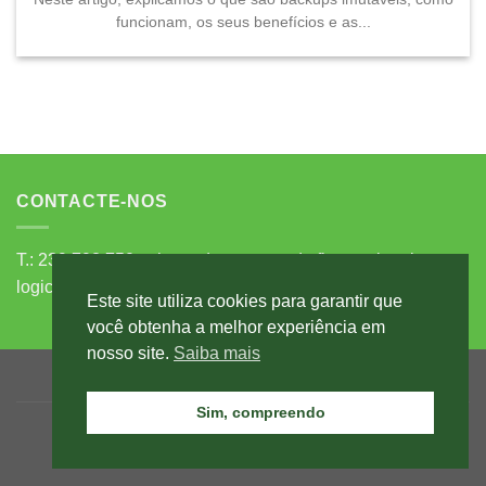
funcionam, os seus benefícios e as...
CONTACTE-NOS
T.: 239 792 750 - chamada para a rede fixa nacional
logicentro@logicentro.pt
comercial@logicentro.pt
Este site utiliza cookies para garantir que
você obtenha a melhor experiência em
nosso site.
Saiba mais
POLÍTICA DE PRIVACIDADE
LIVRO DE RECLAMAÇÕES
CONTACTOS
Sim, compreendo
Copyright 2026 ©
Logicentro
powered by
ZIP Design