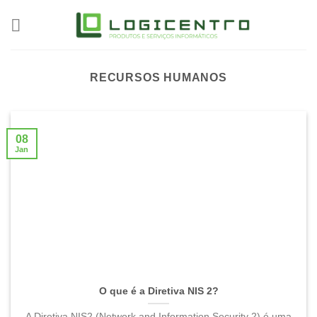
Skip
to
content
RECURSOS HUMANOS
08
Jan
O que é a Diretiva NIS 2?
A Diretiva NIS2 (Network and Information Security 2) é uma