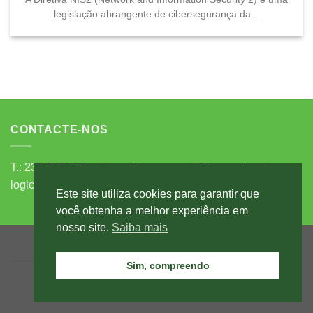
legislação abrangente de cibersegurança da...
CONTACTE-NOS
T.: 239 792 750 - chamada para a rede fixa nacional
logicentro@logicentro.pt
comercial@logicentro.pt
Este site utiliza cookies para garantir que
você obtenha a melhor experiência em
nosso site.
Saiba mais
POLÍTICA DE PRIVACIDADE
LIVRO DE RECLAMAÇÕES
CONTACTOS
Sim, compreendo
Copyright 2026 ©
Logicentro
powered by
ZIP Design