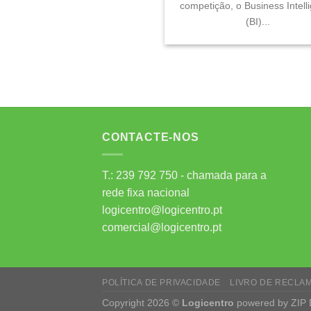
competição, o Business Intell
(BI)...
CONTACTE-NOS
T.: 239 792 750 - chamada para a
rede fixa nacional
logicentro@logicentro.pt
comercial@logicentro.pt
POLÍTICA DE PRIVACIDADE
LIVRO DE RECLA
Copyright 2026 ©
Logicentro
powered by
ZIP 