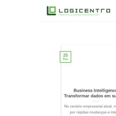
Skip
to
content
25
Fev
Business Intelligenc
Transformar dados em s
No cenário empresarial atual,
por rápidas mudanças e int