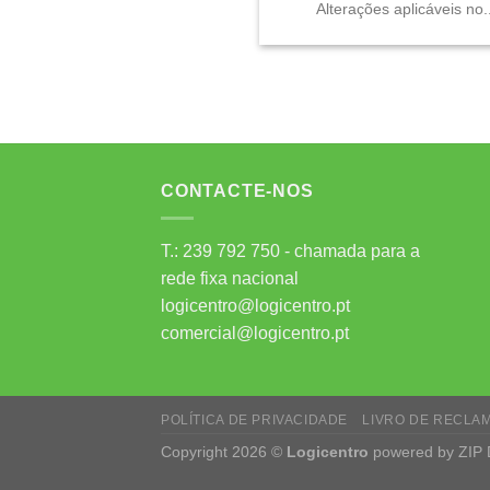
Alterações aplicáveis no.
CONTACTE-NOS
T.: 239 792 750 - chamada para a
rede fixa nacional
logicentro@logicentro.pt
comercial@logicentro.pt
POLÍTICA DE PRIVACIDADE
LIVRO DE RECLA
Copyright 2026 ©
Logicentro
powered by
ZIP 