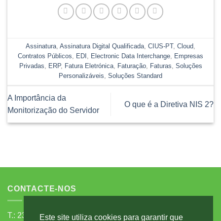
Assinatura
,
Assinatura Digital Qualificada
,
CIUS-PT
,
Cloud
,
Contratos Públicos
,
EDI
,
Electronic Data Interchange
,
Empresas
Privadas
,
ERP
,
Fatura Eletrónica
,
Faturação
,
Faturas
,
Soluções
Personalizáveis
,
Soluções Standard
A Importância da
O que é a Diretiva NIS 2?
Monitorização do Servidor
CONTACTE-NOS
T.: 239 792 750 - chamada para a rede fixa nacional
Este site utiliza cookies para garantir que