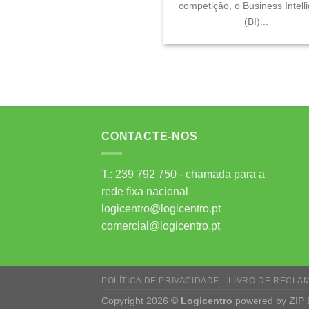
competição, o Business Intell
(BI)...
CONTACTE-NOS
T.: 239 792 750 - chamada para a
rede fixa nacional
logicentro@logicentro.pt
comercial@logicentro.pt
POLÍTICA DE PRIVACIDADE
LIVRO DE RECLA
Copyright 2026 ©
Logicentro
powered by
ZIP 