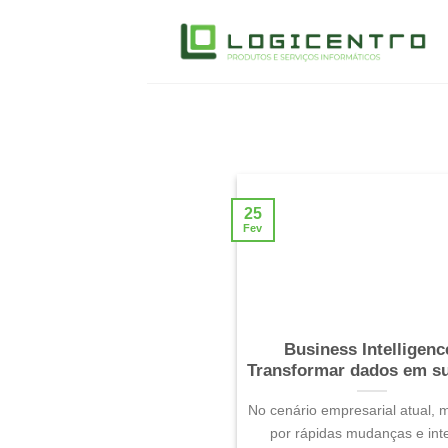
Skip
to
content
25
Fev
Business Intelligenc
Transformar dados em s
No cenário empresarial atual,
por rápidas mudanças e int